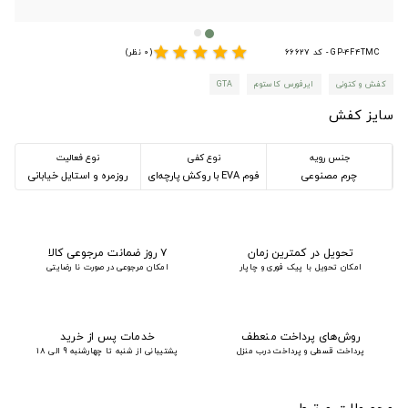
star
star
star
star
star
GP-4F4TMC - کد 66627
(0 نظر)
کفش و کتونی
ایرفورس کاستوم
GTA
سایز کفش
جنس رویه
نوع کفی
نوع فعالیت
چرم مصنوعی
فوم EVA با روکش پارچه‌ای
روزمره و استایل خیابانی
تحویل در کمترین زمان
۷ روز ضمانت مرجوعی کالا
امکان تحویل با پیک فوری و چاپار
امکان مرجوعی در صورت نا رضایتی
روش‌های پرداخت منعطف
خدمات پس از خرید
پرداخت قسطی و پرداخت درب منزل
پشتیبانی از شنبه تا چهارشنبه 9 الی 18
محصولات مرتبط