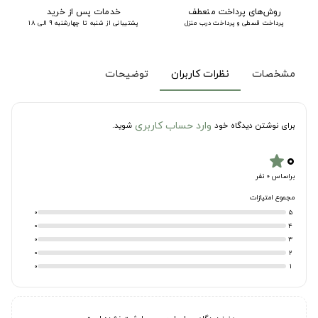
روش‌های پرداخت منعطف
خدمات پس از خرید
پرداخت قسطی و پرداخت درب منزل
پشتیبانی از شنبه تا چهارشنبه 9 الی 18
مشخصات
نظرات کاربران
توضیحات
وارد حساب کاربری
برای نوشتن دیدگاه خود
شوید.
۰
star
براساس 0 نفر
مجموع امتیازات
0
5
0
4
0
3
0
2
0
1