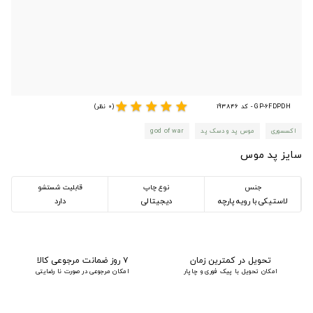
star
star
star
star
star
GP-6FDPDH - کد 193846
(0 نظر)
اکسسوری
موس پد و دسک پد
god of war
سایز پد موس
جنس
نوع چاپ
قابلیت شستشو
لاستیکی با رویه پارچه
دیجیتالی
دارد
تحویل در کمترین زمان
۷ روز ضمانت مرجوعی کالا
امکان تحویل با پیک فوری و چاپار
امکان مرجوعی در صورت نا رضایتی