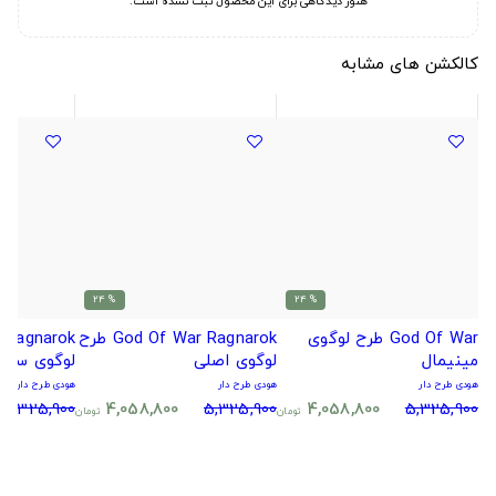
هنوز دیدگاهی برای این محصول ثبت نشده است.
کالکشن های مشابه
% 24
% 24
God Of War طرح لوگوی
God Of War Ragnarok طرح
مینیمال
لوگوی اصلی
لوگوی ساده
هودی طرح دار
هودی طرح دار
هودی طرح دار
5,325,900
4,058,800
5,325,900
4,058,800
5,325,900
تومان
تومان