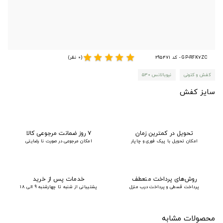
star
star
star
star
star
GP-RFK7ZC - کد 295471
(0 نظر)
کفش و کتونی
نیوبالانس ۵۳۰
سایز کفش
تحویل در کمترین زمان
۷ روز ضمانت مرجوعی کالا
امکان تحویل با پیک فوری و چاپار
امکان مرجوعی در صورت نا رضایتی
روش‌های پرداخت منعطف
خدمات پس از خرید
پرداخت قسطی و پرداخت درب منزل
پشتیبانی از شنبه تا چهارشنبه 9 الی 18
محصولات مشابه