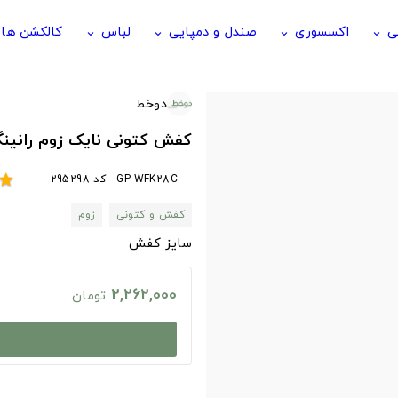
ی
اکسسوری
صندل و دمپایی
لباس
کالکشن ها
keyboard_arrow_down
keyboard_arrow_down
keyboard_arrow_down
keyboard_arrow_down
دوخط
کفش کتونی نایک زوم رانین
GP-WFK28C - کد 295298
star
کفش و کتونی
زوم
سایز کفش
2,262,000
تومان