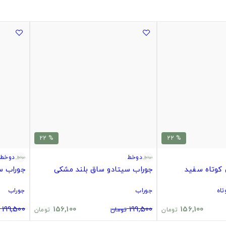
% 22
% 22
دوخط
دوخط
کوتاه سفید
جوراب سیتادو ساق بلند مشکی
جوراب س
اه
جوراب
جوراب
199,500
156,100
199,500
156,100
تومان
تومان
تومان