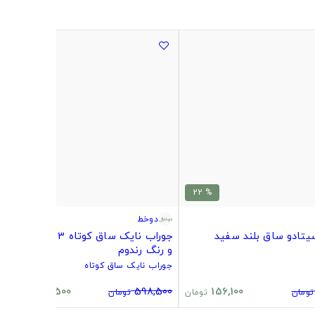
% 20
% 22
دوخط
یتادو ساق بلند سفید
جوراب نایک ساق کوتاه 3 تایی طرح
و رنگ رندوم
جوراب نایک ساق کوتاه
480,500
598,500
156,100
تومان
تومان
تومان
تومان