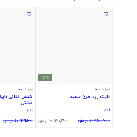
% 17
دوخط
دوخط
نایک زوم طرح سفید
کفش کتانی نایک
مشکی
زوم
زوم
6,249,100
3,921,300
4,750,700
تومان
تومان
تومان