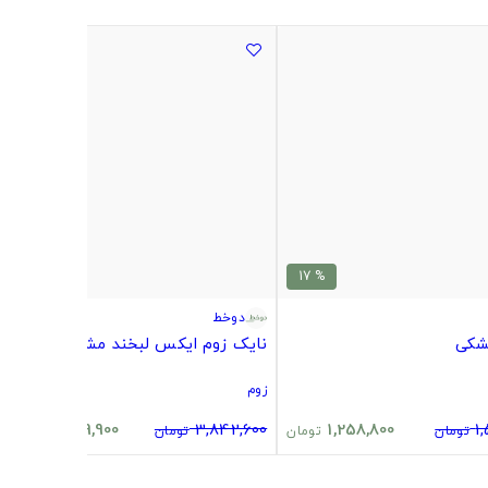
% 32
% 17
دوخط
نایک زوم ایکس لبخند مشکی
زوم
2,629,900
3,842,600
1,258,800
1
تومان
تومان
تومان
تومان