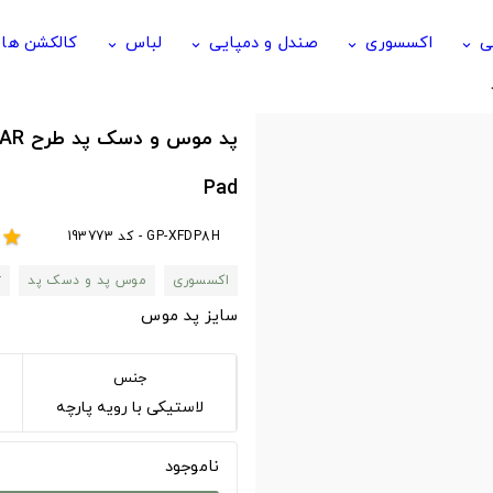
ی
اکسسوری
صندل و دمپایی
لباس
کالکشن ها
keyboard_arrow_down
keyboard_arrow_down
keyboard_arrow_down
keyboard_arrow_down
Pad
GP-XFDP8H - کد 193773
star
اکسسوری
موس پد و دسک پد
r
سایز پد موس
جنس
لاستیکی با رویه پارچه
ناموجود