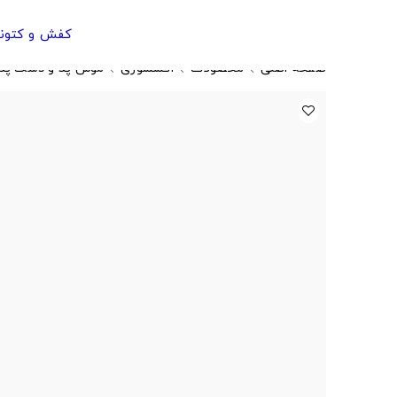
کفش و کتون
صفحه اصلی
محصولات
اکسسوری
موس پد و دسک پد