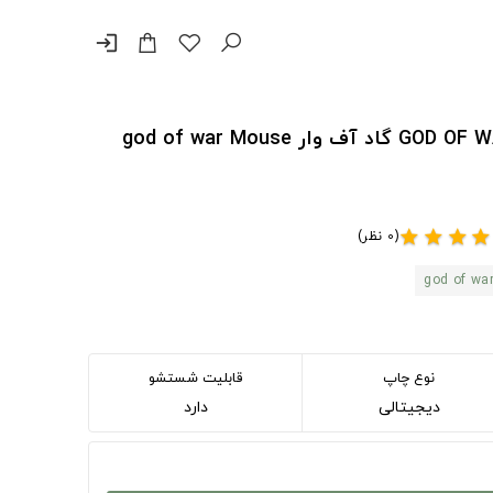
login
پد موس و دسک پد طرح GOD OF WAR گاد آف وار god of war Mouse
(0 نظر)
star
star
star
star
god of wa
نوع چاپ
قابلیت شستشو
دیجیتالی
دارد