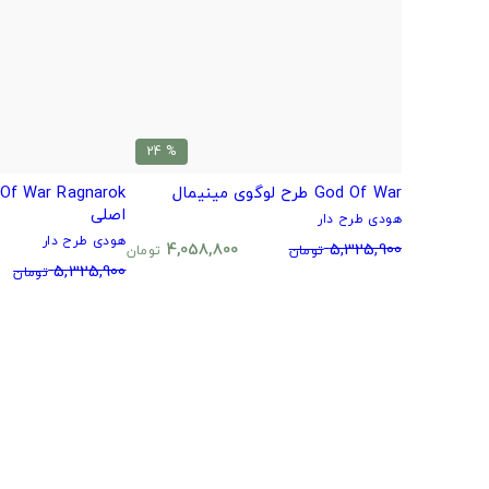
% 24
God Of War طرح لوگوی مینیمال
اصلی
هودی طرح دار
هودی طرح دار
4,058,800
5,325,900
تومان
تومان
5,325,900
تومان