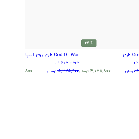
% 24
% 24
طرح
God Of War طرح روح اسپاردا
r
ار
هودی طرح دار
ه
0
4,058,800
5,325,900
4,058,800
5
تومان
تومان
تومان
تومان