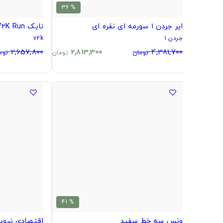
% 36
ایر جردن 1 سورمه ای نقره ای
نایک V2K Run سفید
جردن ۱
v2k
2,657,800
2,813,300
4,381,700
تومان
تومان
توم
% 41
ونس سه خط سفید