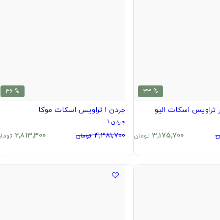
% 36
% 33
جردن ۱ تراویس اسکات موکا
جردن ۱
2,813,300
4,381,700
3,175,700
ن
تومان
تومان
توما