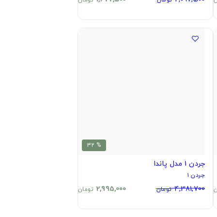
% 32
جردن 1 مدل پاندا
جردن ۱
2,995,000
4,381,700
ن
تومان
تومان