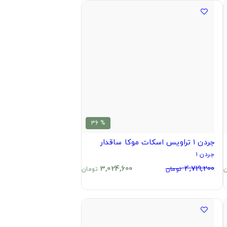
% 36
جردن ۱ تراویس اسکات موکا ساقدار
جردن ۱
3,024,600
4,719,200
ن
تومان
تومان