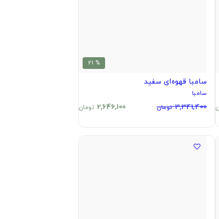
% 21
سامبا قهوه‌ای سفید
سامبا
2,646,100
3,341,400
ن
تومان
تومان