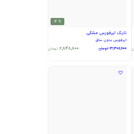
% 14
نایک ایرفورس مشکی
ایرفورس بدون ساق
2,848,800
3,301,100
ن
تومان
تومان