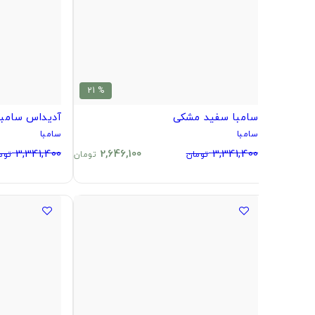
% 21
سامبا سفید مشکی
آدیداس سامب
سامبا
سامبا
3,341,400
2,646,100
3,341,400
تومان
تومان
توم