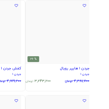
% 26
جردن ۱ هایپر رویال
کفش جردن 1 ساقدار مشکی ورنی
جردن ۱
جردن ۱
4,719,200
3,243,200
4,381,700
تومان
تومان
توما