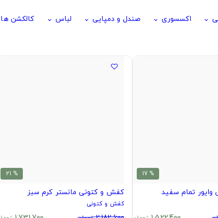
ی
اکسسوری
صندل و دمپایی
لباس
کالکشن ها
keyboard_arrow_down
keyboard_arrow_down
keyboard_arrow_down
keyboard_arrow_down
% 21
% 17
وایور تمام سفید
کفش و کتونی مانستر کرم سبز
کفش و کتونی
1,731,700
2,182,600
1,522,400
ن
تومان
تومان
توما