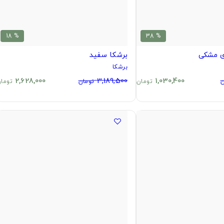
% 18
% 38
 مشکی
برشکا سفید
برشکا
2,628,000
3,189,500
1,030,400
ن
تومان
تومان
توما