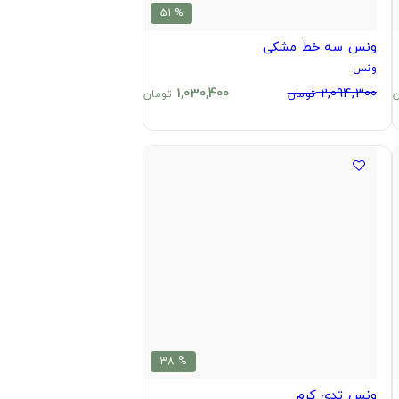
% 51
ونس سه خط مشکی
ونس
1,030,400
2,094,300
ن
تومان
تومان
% 38
ونس تدی کرم