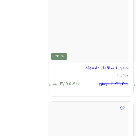
% 33
جردن 1 ساقدار دایموند
جردن ۱
3,175,700
4,719,200
ن
تومان
تومان