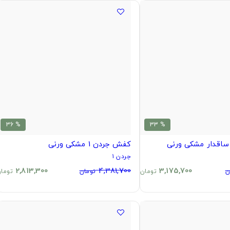
% 36
% 33
کفش جردن 1 مشکی ورنی
جردن ۱
2,813,300
4,381,700
3,175,700
ن
تومان
تومان
توما