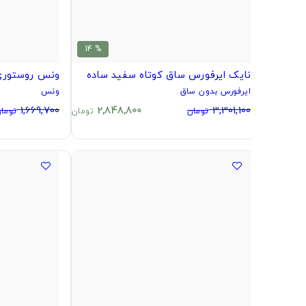
% 14
نایک ایرفورس ساق کوتاه سفید ساده
ونس روستوری
ایرفورس بدون ساق
ونس
1,669,700
2,848,800
3,301,100
تومان
تومان
توما