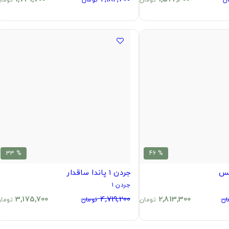
% 33
% 46
جردن ۱ پاندا ساقدار
جردن ۱
3,175,700
4,719,200
2,813,300
ان
تومان
تومان
توما