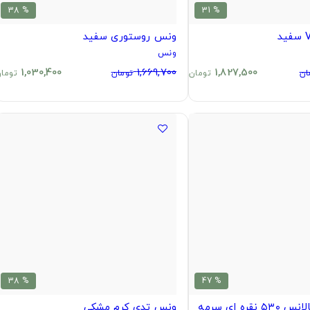
% 38
% 31
ونس روستوری سفید
ونس
1,030,400
1,669,700
1,827,500
ان
تومان
تومان
توما
% 38
% 47
اقتصادی نیوبالانس ۵۳۰ نقره ای سرمه
ونس تدی کرم مشکی